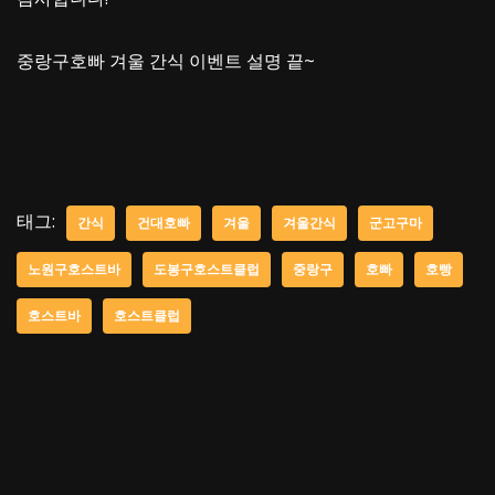
중랑구호빠 겨울 간식 이벤트 설명 끝~
태그:
간식
건대호빠
겨울
겨울간식
군고구마
노원구호스트바
도봉구호스트클럽
중랑구
호빠
호빵
호스트바
호스트클럽