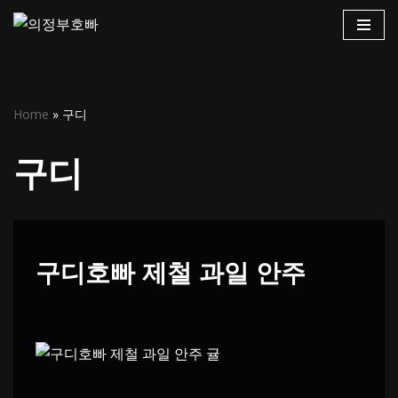
콘
텐
츠
Home
»
구디
로
건
구디
너
뛰
기
구디호빠 제철 과일 안주