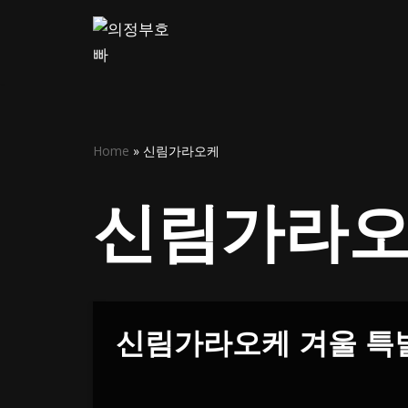
콘
텐
츠
로
건
Home
»
신림가라오케
너
뛰
신림가라
기
신림가라오케 겨울 특