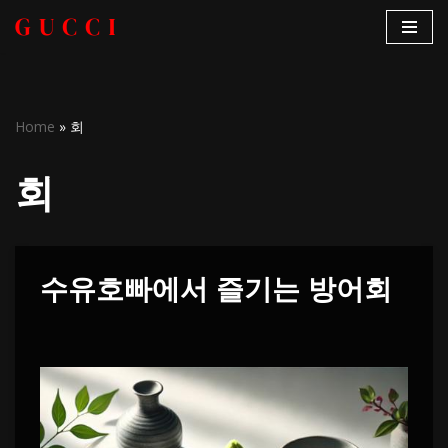
콘
텐
츠
Home
»
회
로
건
회
너
뛰
기
수유호빠에서 즐기는 방어회